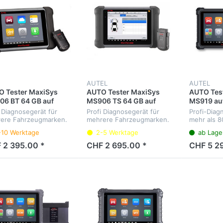
AUTEL
AUTEL
 Tester MaxiSys
AUTO Tester MaxiSys
AUTO Tes
6 BT 64 GB auf
MS906 TS 64 GB auf
MS919 au
tsch
Deutsch
i Diagnosegerät für
Profi Diagnosegerät für
Profi-Diag
ere Fahrzeugmarken.
mehrere Fahrzeugmarken.
mehr als 8
nose aller
Diagnose aller
Fahrzeugm
-10 Werktage
2-5 Werktage
ab Lage
ergeräte, Service-
Steuergeräte, Service-
aller Steue
valle, Elektrische-Park-
Intervalle, Elektrische-Park-
Intervalle,
 2 395.00 *
CHF 2 695.00 *
CHF 5 2
se, etc. Menüsprache
Bremse, RDKS(TPMS) etc.
Oszillosko
sch.
Menüsprache Deutsch.
Wellenform
Multimeter