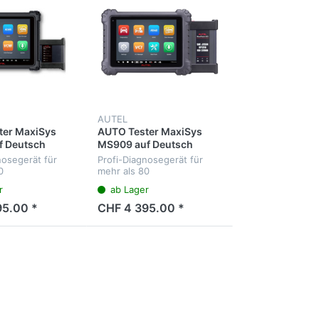
AUTEL
ter MaxiSys
AUTO Tester MaxiSys
f Deutsch
MS909 auf Deutsch
nosegerät für
Profi-Diagnosegerät für
0
mehr als 80
arken. Diagnose
Fahrzeugmarken. Diagnose
r
ab Lager
rgeräte, Service-
aller Steuergeräte, Service-
 4-Kanal-
Intervalle, J2534 Interface.
95.00 *
CHF 4 395.00 *
p,
Menüsprache Deutsch
generator,
 und...