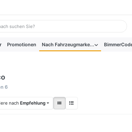
r
Promotionen
Nach Fahrzeugmarke...
BimmerCod
co
on
6
iere nach
Empfehlung