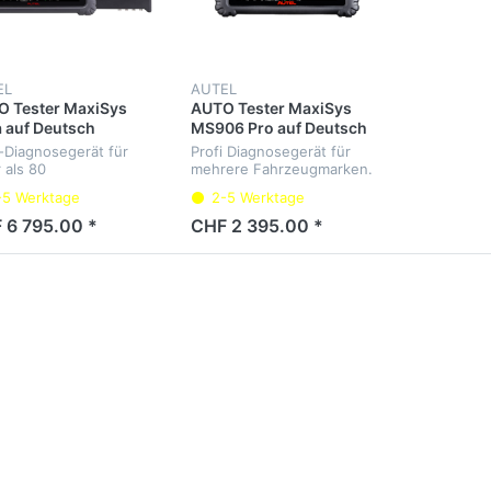
EL
AUTEL
 Tester MaxiSys
AUTO Tester MaxiSys
a auf Deutsch
MS906 Pro auf Deutsch
i-Diagnosegerät für
Profi Diagnosegerät für
 als 80
mehrere Fahrzeugmarken.
zeugmarken. Diagnose
Diagnose aller
-5 Werktage
2-5 Werktage
 Steuergeräte, Service-
Steuergeräte, Service-
valle, 4-Kanal-
Intervalle, Elektrische-Park-
 6 795.00 *
CHF 2 395.00 *
lloskop,
Bremse, Codierung und
enformgenerator,
Adaption für BMW F un...
imeter und...