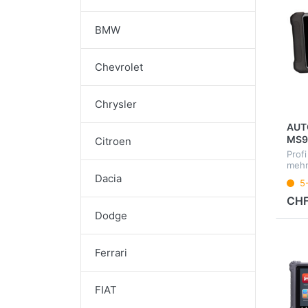
BMW
Chevrolet
Chrysler
AUTO
MS90
Citroen
Deu
Prof
mehr
Diag
Dacia
5
Steu
Inter
CHF
Brem
Dodge
Deut
Ferrari
FIAT