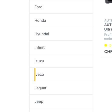
Ford
Honda
AUT
AUTO
Ultr
Hyundai
Prof
mehr
Fahr
2
aller
Infiniti
Inter
CHF
Oszi
Well
Isuzu
Mult
Iveco
Jaguar
Jeep