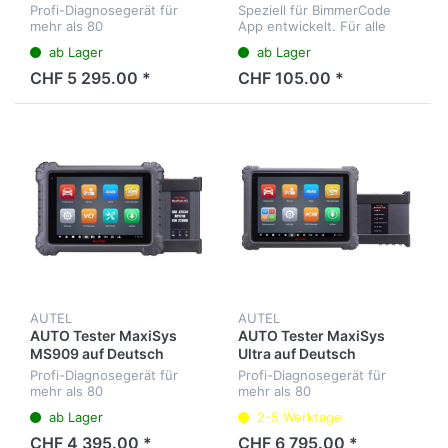
Profi-Diagnosegerät für
Speziell für BimmerCode
mehr als 80
App entwickelt. Für alle
Fahrzeugmarken. Diagnose
OBDII-EOBD kompatible
ab Lager
ab Lager
aller Steuergeräte, Service-
Fahrzeuge.
Intervalle, 4-Kanal-
CHF 5 295.00 *
CHF 105.00 *
Oszilloskop,
Wellenformgenerator,
Multimeter und...
AUTEL
AUTEL
AUTO Tester MaxiSys
AUTO Tester MaxiSys
MS909 auf Deutsch
Ultra auf Deutsch
Profi-Diagnosegerät für
Profi-Diagnosegerät für
mehr als 80
mehr als 80
Fahrzeugmarken. Diagnose
Fahrzeugmarken. Diagnose
ab Lager
2-5 Werktage
aller Steuergeräte, Service-
aller Steuergeräte, Service-
Intervalle, J2534 Interface.
Intervalle, 4-Kanal-
CHF 4 395.00 *
CHF 6 795.00 *