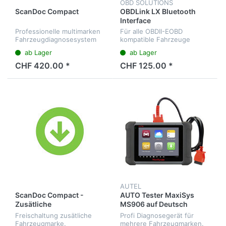
OBD SOLUTIONS
ScanDoc Compact
OBDLink LX Bluetooth
Interface
Professionelle multimarken
Für alle OBDII-EOBD
Fahrzeugdiagnosesystem
kompatible Fahrzeuge
für OBD2 und viel mehr
ab Lager
ab Lager
CHF 420.00 *
CHF 125.00 *
AUTEL
ScanDoc Compact -
AUTO Tester MaxiSys
Zusätliche
MS906 auf Deutsch
Fahrzeugmarke
Freischaltung zusätliche
Profi Diagnosegerät für
Fahrzeugmarke.
mehrere Fahrzeugmarken.