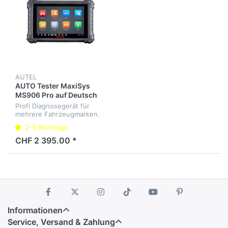
AUTEL
AUTO Tester MaxiSys
MS906 Pro auf Deutsch
Profi Diagnosegerät für
mehrere Fahrzeugmarken.
Diagnose aller
2-5 Werktage
Steuergeräte, Service-
Intervalle, Elektrische-Park-
CHF 2 395.00 *
Bremse, Codierung und
Adaption für BMW F un...
Informationen
Service, Versand & Zahlung