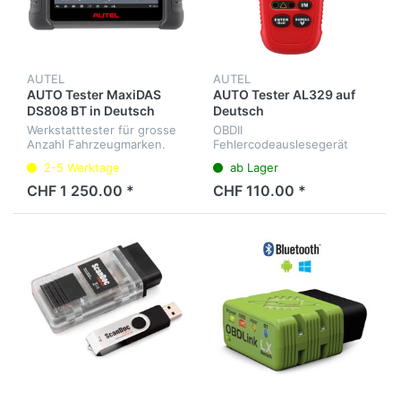
AUTEL
AUTEL
AUTO Tester MaxiDAS
AUTO Tester AL329 auf
DS808 BT in Deutsch
Deutsch
Werkstatttester für grosse
OBDII
Anzahl Fahrzeugmarken.
Fehlercodeauslesegerät
Diagnose aller
inkl. CAN mit
2-5 Werktage
ab Lager
Steuergeräte, Service-
mehrsprachigen Menü
Intervalle, Elektrische-Park-
CHF 1 250.00 *
CHF 110.00 *
Bremse etc.