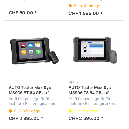
Diagnose aller
5-10 Werktage
Steuergeräte, Service-
CHF 60.00 *
Intervalle, Elektrische-Park-
CHF 1 595.00 *
Bremse, etc. Menüsprache
Deutsch.
AUTEL
AUTO Tester MaxiSys
AUTO Tester MaxiSys
MS906 BT 64 GB auf
MS906 TS 64 GB auf
Deutsch
Deutsch
Profi Diagnosegerät für
Profi Diagnosegerät für
mehrere Fahrzeugmarken.
mehrere Fahrzeugmarken.
Diagnose aller
Diagnose aller
5-10 Werktage
2-5 Werktage
Steuergeräte, Service-
Steuergeräte, Service-
Intervalle, Elektrische-Park-
Intervalle, Elektrische-Park-
CHF 2 395.00 *
CHF 2 695.00 *
Bremse, etc. Menüsprache
Bremse, RDKS(TPMS) etc.
Deutsch.
Menüsprache Deutsch.