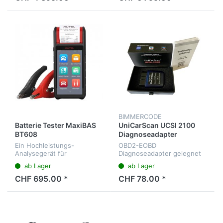
Menüsprache Deutsch
Oszilloskop,
Wellenformgenerator,
Multimeter und...
BIMMERCODE
Batterie Tester MaxiBAS
UniCarScan UCSI 2100
BT608
Diagnoseadapter
Ein Hochleistungs-
OBD2-EOBD
Analysegerät für
Diagnoseadapter geiegnet
Starterbatterien und andere
für BimmerCode App,
ab Lager
ab Lager
elektrische Systeme in
Motoscan BMW...
Kraftfahrzeugen.
CHF 695.00 *
CHF 78.00 *