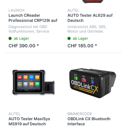
LAUNCH
AUTEL
Launch CReader
AUTO Tester AL629 auf
Professional CRP129i auf
Deutsch
Deutsch
Diagnosetool mit OBD
Unterstützt ABS, SRS,
Vollfunktionen, Service
Motor und Getriebe.
u.v.m. für Profi sowie
Mehrsprachigen Menü
ab Lager
ab Lager
Hobbymechaniker.
CHF 390.00 *
CHF 185.00 *
AUTEL
BIMMERCODE
AUTO Tester MaxiSys
OBDLink CX Bluetooth
MS919 auf Deutsch
Interface