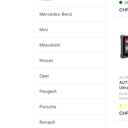
a
CHF
Mercedes-Benz
Mini
Mitsubishi
Nissan
Opel
AUT
AUTO
Ultr
Peugeot
Prof
mehr
Fahr
2
Porsche
aller
Inter
CHF
Oszi
Well
Renault
Mult