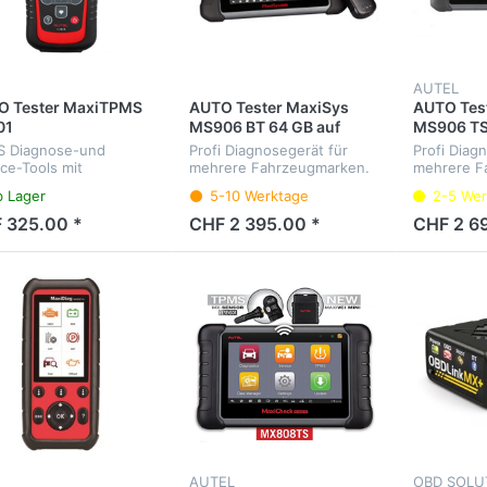
AUTEL
O Tester MaxiTPMS
AUTO Tester MaxiSys
AUTO Tes
01
MS906 BT 64 GB auf
MS906 TS
Deutsch
Deutsch
 Diagnose-und
Profi Diagnosegerät für
Profi Diag
ice-Tools mit
mehrere Fahrzeugmarken.
mehrere F
sprachigen Menü
Diagnose aller
Diagnose a
b Lager
5-10 Werktage
2-5 Wer
Steuergeräte, Service-
Steuergerä
Intervalle, Elektrische-Park-
Intervalle,
 325.00 *
CHF 2 395.00 *
CHF 2 6
Bremse, etc. Menüsprache
Bremse, R
Deutsch.
Menüsprac
AUTEL
OBD SOLU