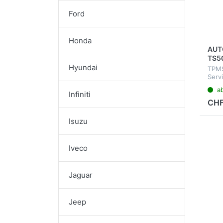
Ford
Honda
AUT
TS5
Hyundai
TPMS
Serv
mehr
a
Infiniti
CHF
Isuzu
Iveco
Jaguar
Jeep