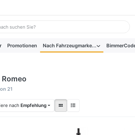
r
Promotionen
Nach Fahrzeugmarke...
BimmerCod
a Romeo
on
21
iere nach
Empfehlung