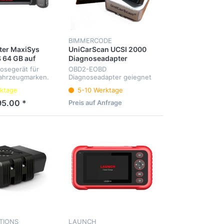
BIMMERCODE
ter MaxiSys
UniCarScan UCSI 2000
 64 GB auf
Diagnoseadapter
nosegerät für
OBD2-EOBD
ahrzeugmarken.
Diagnoseadapter geiegnet
ller
für Motoscan BMW
ktage
5-10 Werktage
te, Service-
 Elektrische-Park-
95.00 *
Preis auf Anfrage
DKS(TPMS) etc.
he Deutsch.
TIONS
LAUNCH