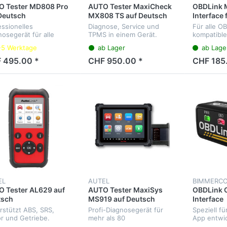
O Tester MD808 Pro
AUTO Tester MaxiCheck
OBDLink M
Deutsch
MX808 TS auf Deutsch
Interface 
Android i
essionelles
Diagnose, Service und
Für alle O
nosegerät für alle
TPMS in einem Gerät.
kompatibl
zeugsteuergeräte und
Menüsprache Deutsch.
-5 Werktage
ab Lager
ab Lage
ice.
 495.00 *
CHF 950.00 *
CHF 185
EL
AUTEL
BIMMERC
 Tester AL629 auf
AUTO Tester MaxiSys
OBDLink C
tsch
MS919 auf Deutsch
Interface
rstützt ABS, SRS,
Profi-Diagnosegerät für
Speziell f
r und Getriebe.
mehr als 80
App entwick
sprachigen Menü
Fahrzeugmarken. Diagnose
OBDII-EOB