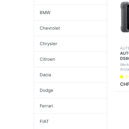
BMW
Chevrolet
Chrysler
AUT
AUT
DS80
Citroen
Werk
Anza
Diag
Dacia
2
Steu
Inter
CHF
Brem
Dodge
Ferrari
FIAT