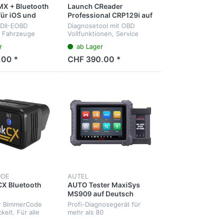
X + Bluetooth
Launch CReader
für iOS und
Professional CRP129i auf
ncl. Software
Deutsch
BDII-EOBD
Diagnosetool mit OBD
e Fahrzeuge
Vollfunktionen, Service
u.v.m. für Profi sowie
r
ab Lager
Hobbymechaniker.
.00 *
CHF 390.00 *
ODE
AUTEL
X Bluetooth
AUTO Tester MaxiSys
MS909 auf Deutsch
ür BimmerCode
Profi-Diagnosegerät für
elt. Für alle
mehr als 80
D kompatible
Fahrzeugmarken. Diagnose