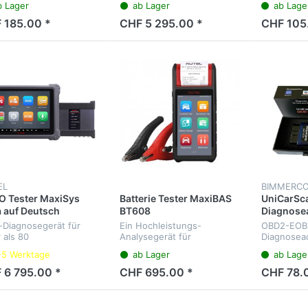
b Lager
ab Lager
ab Lage
aller Steuergeräte, Service-
Fahrzeuge
Intervalle, 4-Kanal-
 185.00 *
CHF 5 295.00 *
CHF 105
Oszilloskop,
Wellenformgenerator,
Multimeter und...
EL
BIMMERC
 Tester MaxiSys
Batterie Tester MaxiBAS
UniCarSc
a auf Deutsch
BT608
Diagnose
i-Diagnosegerät für
Ein Hochleistungs-
OBD2-EOB
 als 80
Analysegerät für
Diagnosea
zeugmarken. Diagnose
Starterbatterien und
für Bimme
-5 Werktage
ab Lager
ab Lage
 Steuergeräte, Service-
andere elektrische
Motoscan 
valle, 4-Kanal-
Systeme in
 6 795.00 *
CHF 695.00 *
CHF 78.
lloskop,
Kraftfahrzeugen.
enformgenerator,
imeter und...