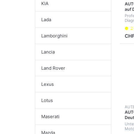
KIA
AUT
auf 
Prof
Lada
Diag
Fahr
2
Serv
CHF
Lamborghini
Lancia
Land Rover
Lexus
Lotus
AUT
AUTO
Maserati
Deu
Unte
Moto
Mazda
Mehr