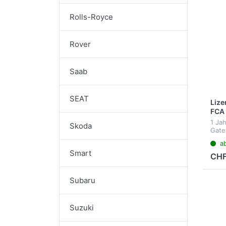
Rolls-Royce
Rover
Saab
SEAT
Lize
FCA 
1 Jah
Skoda
Gate
Gerä
a
Smart
CHF
Subaru
Suzuki