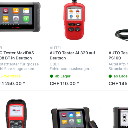
EL
AUTEL
O Tester MaxiDAS
AUTO Tester AL329 auf
AUTO Tes
8 BT in Deutsch
Deutsch
PS100
statttester für grosse
OBDII
Autel Kfz-
hl Fahrzeugmarken.
Fehlercodeauslesegerät
Stromkreis
nose aller
inkl. CAN mit
-5 Werktage
ab Lager
ab Lage
ergeräte, Service-
mehrsprachigen Menü
valle, Elektrische-Park-
 1 250.00 *
CHF 110.00 *
CHF 145
se etc.