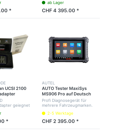
r
ab Lager
.
aller Steuergeräte, Service-
Intervalle, J2534 Interface.
.00 *
CHF 4 395.00 *
Menüsprache Deutsch
ODE
AUTEL
an UCSI 2100
AUTO Tester MaxiSys
adapter
MS906 Pro auf Deutsch
D
Profi Diagnosegerät für
dapter geiegnet
mehrere Fahrzeugmarken.
rCode App,
Diagnose aller
r
2-5 Werktage
BMW...
Steuergeräte, Service-
Intervalle, Elektrische-Park-
00 *
CHF 2 395.00 *
Bremse, Codierung und
Adaption für BMW F un...