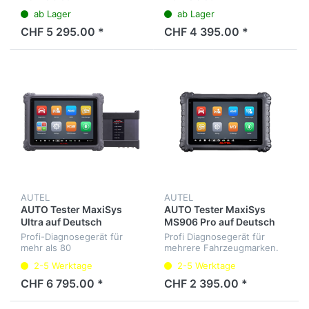
Fahrzeugmarken. Diagnose
Fahrzeugmarken. Diagnose
ab Lager
ab Lager
aller Steuergeräte, Service-
aller Steuergeräte, Service-
Intervalle, 4-Kanal-
Intervalle, J2534 Interface.
CHF 5 295.00 *
CHF 4 395.00 *
Oszilloskop,
Menüsprache Deutsch
Wellenformgenerator,
Multimeter und...
AUTEL
AUTEL
AUTO Tester MaxiSys
AUTO Tester MaxiSys
Ultra auf Deutsch
MS906 Pro auf Deutsch
Profi-Diagnosegerät für
Profi Diagnosegerät für
mehr als 80
mehrere Fahrzeugmarken.
Fahrzeugmarken. Diagnose
Diagnose aller
2-5 Werktage
2-5 Werktage
aller Steuergeräte, Service-
Steuergeräte, Service-
Intervalle, 4-Kanal-
Intervalle, Elektrische-Park-
CHF 6 795.00 *
CHF 2 395.00 *
Oszilloskop,
Bremse, Codierung und
Wellenformgenerator,
Adaption für BMW F un...