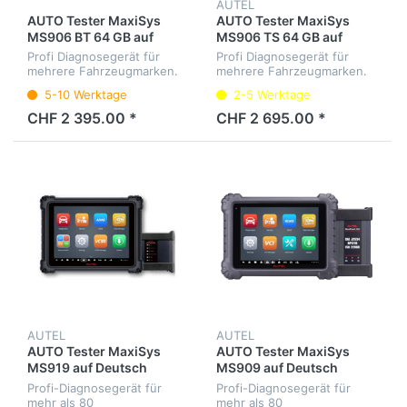
AUTEL
AUTO Tester MaxiSys
AUTO Tester MaxiSys
MS906 BT 64 GB auf
MS906 TS 64 GB auf
Deutsch
Deutsch
Profi Diagnosegerät für
Profi Diagnosegerät für
mehrere Fahrzeugmarken.
mehrere Fahrzeugmarken.
Diagnose aller
Diagnose aller
5-10 Werktage
2-5 Werktage
Steuergeräte, Service-
Steuergeräte, Service-
Intervalle, Elektrische-Park-
Intervalle, Elektrische-Park-
CHF 2 395.00 *
CHF 2 695.00 *
Bremse, etc. Menüsprache
Bremse, RDKS(TPMS) etc.
Deutsch.
Menüsprache Deutsch.
AUTEL
AUTEL
AUTO Tester MaxiSys
AUTO Tester MaxiSys
MS919 auf Deutsch
MS909 auf Deutsch
Profi-Diagnosegerät für
Profi-Diagnosegerät für
mehr als 80
mehr als 80