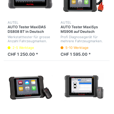
AUTEL
AUTEL
AUTO Tester MaxiDAS
AUTO Tester MaxiSys
DS808 BT in Deutsch
MS906 auf Deutsch
Werkstatttester für grosse
Profi Diagnosegerät für
Anzahl Fahrzeugmarken.
mehrere Fahrzeugmarken.
Diagnose aller
Diagnose aller
2-5 Werktage
5-10 Werktage
Steuergeräte, Service-
Steuergeräte, Service-
Intervalle, Elektrische-Park-
Intervalle, Elektrische-Park-
CHF 1 250.00 *
CHF 1 595.00 *
Bremse etc.
Bremse, etc. Menüsprache
Deutsch.