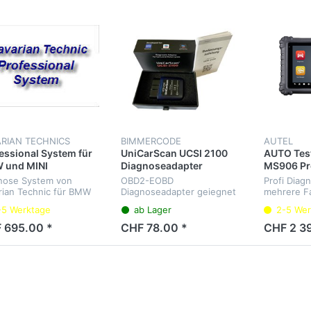
ARIAN TECHNICS
BIMMERCODE
AUTEL
essional System für
UniCarScan UCSI 2100
AUTO Tes
 und MINI
Diagnoseadapter
MS906 Pr
nose System von
OBD2-EOBD
Profi Diag
rian Technic für BMW
Diagnoseadapter geiegnet
mehrere F
MINI
für BimmerCode App,
Diagnose a
-5 Werktage
ab Lager
2-5 Wer
Motoscan BMW...
Steuergerä
Intervalle,
 695.00 *
CHF 78.00 *
CHF 2 3
Bremse, C
Adaption f