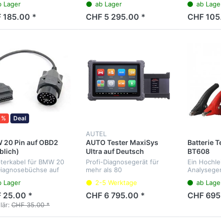
b Lager
ab Lager
ab Lage
aller Steuergeräte, Service-
Fahrzeuge
Intervalle, 4-Kanal-
 185.00 *
CHF 5 295.00 *
CHF 105
Oszilloskop,
Wellenformgenerator,
Multimeter und...
 %
Deal
AUTEL
 20 Pin auf OBD2
AUTO Tester MaxiSys
Batterie 
blich)
Ultra auf Deutsch
BT608
terkabel für BMW 20
Profi-Diagnosegerät für
Ein Hochle
Diagnosebüchse auf
mehr als 80
Analyseger
2
Fahrzeugmarken. Diagnose
Starterbat
b Lager
2-5 Werktage
ab Lage
aller Steuergeräte, Service-
andere ele
Intervalle, 4-Kanal-
Systeme i
 25.00 *
CHF 6 795.00 *
CHF 695
Oszilloskop,
Kraftfahrz
lär:
CHF 35.00 *
Wellenformgenerator,
Multimeter und...