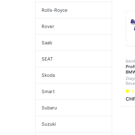
Rolls-Royce
Rover
Saab
SEAT
BAV
Prof
BMW
Skoda
Diag
Bava
und 
2
Smart
CHF
Subaru
Suzuki