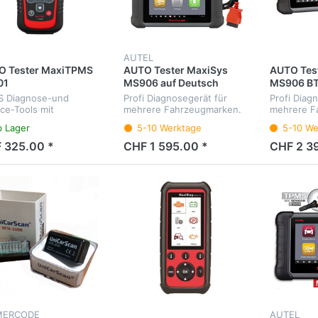
AUTEL
O Tester MaxiTPMS
AUTO Tester MaxiSys
AUTO Tes
01
MS906 auf Deutsch
MS906 BT
Deutsch
 Diagnose-und
Profi Diagnosegerät für
Profi Diag
ice-Tools mit
mehrere Fahrzeugmarken.
mehrere F
sprachigen Menü
Diagnose aller
Diagnose a
b Lager
5-10 Werktage
5-10 We
Steuergeräte, Service-
Steuergerä
Intervalle, Elektrische-Park-
Intervalle,
 325.00 *
CHF 1 595.00 *
CHF 2 3
Bremse, etc. Menüsprache
Bremse, e
Deutsch.
Deutsch.
MERCODE
AUTEL