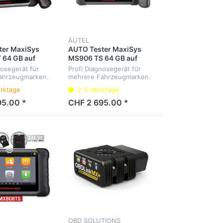
AUTEL
ter MaxiSys
AUTO Tester MaxiSys
 64 GB auf
MS906 TS 64 GB auf
Deutsch
nosegerät für
Profi Diagnosegerät für
ahrzeugmarken.
mehrere Fahrzeugmarken.
ller
Diagnose aller
rktage
2-5 Werktage
te, Service-
Steuergeräte, Service-
 Elektrische-Park-
Intervalle, Elektrische-Park-
95.00 *
CHF 2 695.00 *
tc. Menüsprache
Bremse, RDKS(TPMS) etc.
Menüsprache Deutsch.
OBD SOLUTIONS