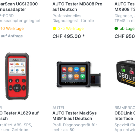
CarScan UCSI 2000
AUTO Tester MD808 Pro
AUTO Tes
gnoseadapter
auf Deutsch
MX808 TS
2-EOBD
Professionelles
Diagnose, 
noseadapter geiegnet
Diagnosegerät für alle
TPMS in ei
Motoscan BMW
Fahrzeugsteuergeräte und
Menüsprac
-10 Werktage
2-5 Werktage
ab Lage
Service.
CHF 495.00 *
CHF 950
s auf Anfrage
EL
AUTEL
BIMMERC
 Tester AL629 auf
AUTO Tester MaxiSys
OBDLink C
tsch
MS919 auf Deutsch
Interface
rstützt ABS, SRS,
Profi-Diagnosegerät für
Speziell f
r und Getriebe.
mehr als 80
App entwick
sprachigen Menü
Fahrzeugmarken. Diagnose
OBDII-EOB