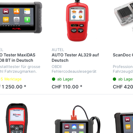
EL
AUTEL
O Tester MaxiDAS
AUTO Tester AL329 auf
ScanDoc 
8 BT in Deutsch
Deutsch
statttester für grosse
OBDII
Profession
hl Fahrzeugmarken.
Fehlercodeauslesegerät
Fahrzeugd
nose aller
inkl. CAN mit
für OBD2 u
-5 Werktage
ab Lager
ab Lage
ergeräte, Service-
mehrsprachigen Menü
valle, Elektrische-Park-
 1 250.00 *
CHF 110.00 *
CHF 420
se etc.