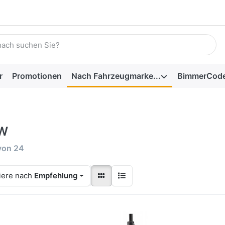
r
Promotionen
Nach Fahrzeugmarke...
BimmerCod
W
von
24
iere nach
Empfehlung