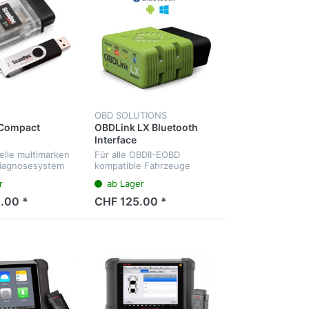
OBD SOLUTIONS
Compact
OBDLink LX Bluetooth
Interface
elle multimarken
Für alle OBDII-EOBD
iagnosesystem
kompatible Fahrzeuge
nd viel mehr
r
ab Lager
.00 *
CHF 125.00 *