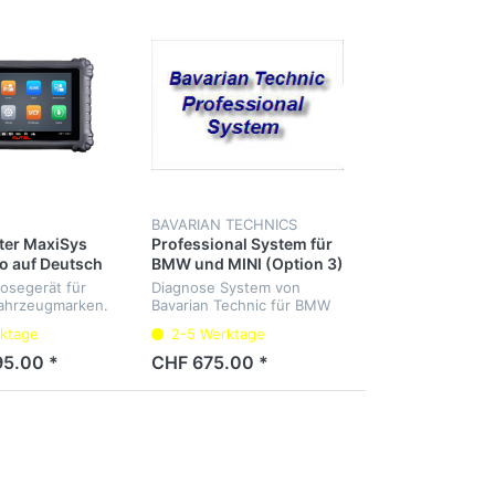
BAVARIAN TECHNICS
ter MaxiSys
Professional System für
o auf Deutsch
BMW und MINI (Option 3)
nosegerät für
Diagnose System von
ahrzeugmarken.
Bavarian Technic für BMW
ller
und MINI
ktage
2-5 Werktage
te, Service-
 Elektrische-Park-
95.00 *
CHF 675.00 *
odierung und
ür BMW F un...