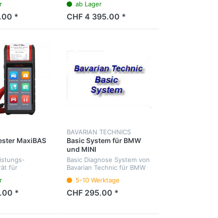
r
ab Lager
.
aller Steuergeräte, Service-
Intervalle, J2534 Interface.
.00 *
CHF 4 395.00 *
Menüsprache Deutsch
BAVARIAN TECHNICS
Tester MaxiBAS
Basic System für BMW
und MINI
istungs-
Basic Diagnose System von
ät für
Bavarian Technic für BMW
terien und
und MINI, maximal 3
r
5-10 Werktage
ktrische
Fahrzeuge
n
.00 *
CHF 295.00 *
eugen.