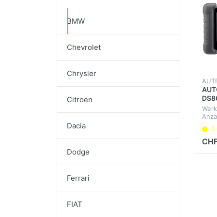
BMW
Chevrolet
Chrysler
AUT
AUT
DS80
Citroen
Werk
Anza
Diag
Dacia
2
Steu
Inter
CHF
Brem
Dodge
Ferrari
FIAT