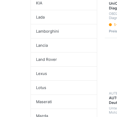
KIA
Uni
Dia
OBD
Lada
Diag
für 
5
Lamborghini
Prei
Lancia
Land Rover
Lexus
Lotus
AUT
AUTO
Maserati
Deu
Unte
Moto
Mazda
Mehr