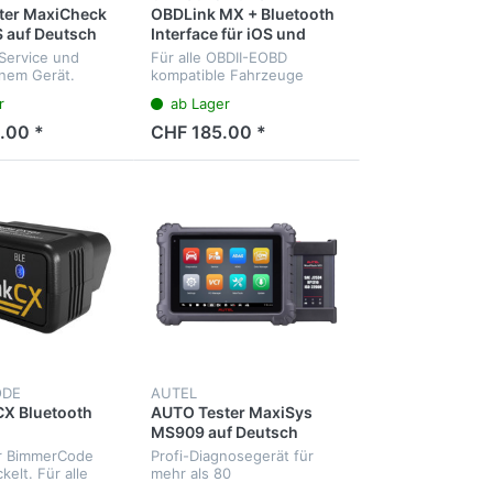
ter MaxiCheck
OBDLink MX + Bluetooth
 auf Deutsch
Interface für iOS und
Android incl. Software
Service und
Für alle OBDII-EOBD
nem Gerät.
kompatible Fahrzeuge
he Deutsch.
r
ab Lager
.00 *
CHF 185.00 *
ODE
AUTEL
X Bluetooth
AUTO Tester MaxiSys
MS909 auf Deutsch
ür BimmerCode
Profi-Diagnosegerät für
elt. Für alle
mehr als 80
D kompatible
Fahrzeugmarken. Diagnose