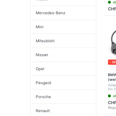
a
CHF
Mercedes-Benz
Mini
Mitsubishi
Nissan
- 29
Opel
BMW
(wei
Peugeot
Adap
Pin 
OBD
a
Porsche
CHF
Regu
Renault