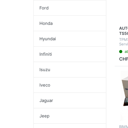
Ford
Honda
AUT
TS5
Hyundai
TPMS
Serv
mehr
a
Infiniti
CHF
Isuzu
Iveco
Jaguar
Jeep
BIM