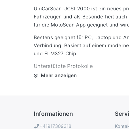
UniCarScan UCSI-2000 ist ein neues pre
Fahrzeugen und als Besonderheit auch a
für die MotoScan App geeignet und wird
Bestens geeignet für PC, Laptop und An
Verbindung. Basiert auf einem modern
und ELM327 Chip.
Unterstützte Protokolle
Mehr anzeigen
OBD2 Protokolle: ISO9141-2, KWP2000 s
29bit/500kB
BMW Protokolle: KWP2000, KWP2000*
Unterstützte Fahrzeuge
Informationen
Serv
Alle Benzin PKWs ab 2001 und Diesel 
+41917309318
Konta