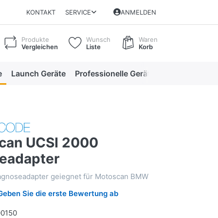
KONTAKT
SERVICE
ANMELDEN
Produkte
Wunsch
Waren
Vergleichen
Liste
Korb
e
Launch Geräte
Professionelle Geräte
Professionelle
can UCSI 2000
eadapter
gnoseadapter geiegnet für Motoscan BMW
Geben Sie die erste Bewertung ab
0150