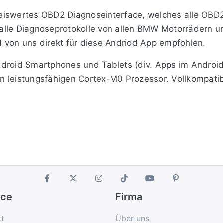
iswertes OBD2 Diagnoseinterface, welches alle OBD2 
lle Diagnoseprotokolle von allen BMW Motorrädern unt
 von uns direkt für diese Andriod App empfohlen.
droid Smartphones und Tablets (div. Apps im Android 
en leistungsfähigen Cortex-M0 Prozessor. Vollkompa
low init, KWP2000 fast init, CAN 11bit/250kB, CAN 
, D-CAN und UDS.
ice
Firma
ab 2004 unabhängig von Marke und Modell
kt
Über uns