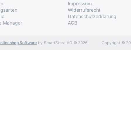
nd
Impressum
ngsarten
Widerrufsrecht
ie
Datenschutzerklärung
ute werden unterstützt. Bitte beachten Sie, dass dafü
e Manager
AGB
otoScan App für Android aus dem
Google Play-Store
erf
nlineshop Software
by SmartStore AG © 2026
Copyright © 20
apter
 Englisch
egen Aufpreis. Gibt es in Ausführungen lang und kurz