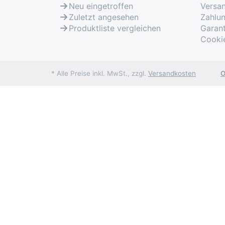
Neu eingetroffen
Versa
Unterstützte BMW Motorräder
Zuletzt angesehen
Zahlu
Produktliste vergleichen
Garant
Alle BMW Motorräder ab ca. 1998 bis he
Cooki
(gegen Aufpreis bestellbar) und die M
Lieferumfang
* Alle Preise inkl. MwSt., zzgl.
Versandkosten
O
UniCarScan UCSI-2000 Diagnosead
Kunststoff Aufbewahrungs-Box
Bedienungsanleitung in Deutsch und
Adapter Kabel für BMW Motorräder g
die gewünschte Version wählen.
Software
Für Android ist im Play Store erhältlich:
MotoScan (für BMW Motorräder)
ScanMaster Lite (für PKWs)